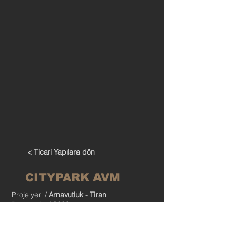
< Ticari Yapılara dön
CITYPARK AVM
Proje yeri /
Arnavutluk - Tiran
Proje tarihi /
2009
İnşaat alanı /
77.000 m²
Proje kategorisi /
Mimari, İç Mimari &