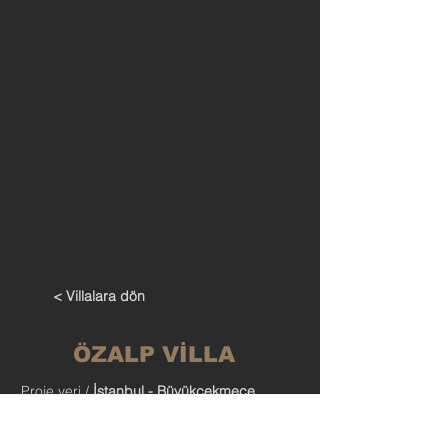
< Villalara dön
ÖZALP VİLLA
Proje yeri /
İstanbul - Büyükçekmece
Proje tarihi /
2015
İnşaat alanı /
1.000 m²